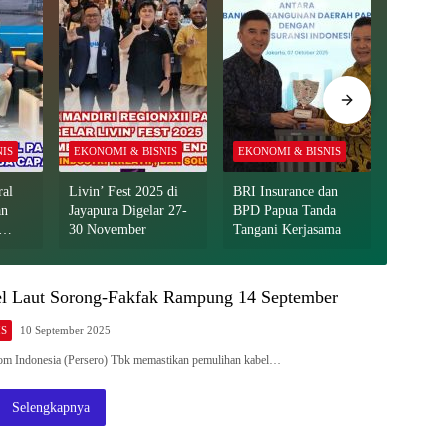
NIS
EKONOMI & BISNIS
EKONOMI & BISNIS
BERITA
ral
Livin’ Fest 2025 di
BRI Insurance dan
WSBP Di
an
Jayapura Digelar 27-
BPD Papua Tanda
Suplai 
30 November
Tangani Kerjasama
Tangguh
l Laut Sorong-Fakfak Rampung 14 September
IS
10 September 2025
m Indonesia (Persero) Tbk memastikan pemulihan kabel…
Selengkapnya