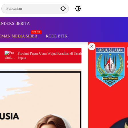
INDEKS BERITA
OMAN MEDIA SIBER
KODE ETIK
×
ara Wujud Keadilan di Tanah
Deklarasi Pers 2026: Negara Harus Hadir Ja
Media dan Demokrasi