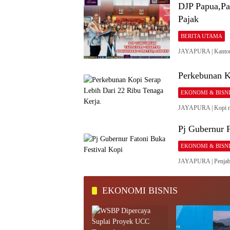
DJP Papua,Pa
Pajak
BERITA UTAMA
JAYAPURA | Kantor W
Perkebunan K
EKONOMI & BISN
JAYAPURA | Kopi me
Pj Gubernur F
EKONOMI & BISN
JAYAPURA | Penjaba
EKONOMI BISNIS