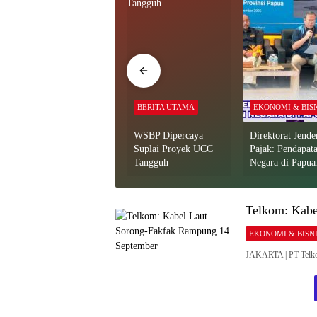
EKONOMI & BISNIS
BERITA UTAMA
EKONOMI & BIS
BRI Insurance dan
WSBP Dipercaya
Direktorat Jende
BPD Papua Tanda
Suplai Proyek UCC
Pajak: Pendapat
Tangani Kerjasama
Tangguh
Negara di Papua
Capai 10,24 T
Telkom: Kabe
EKONOMI & BISN
JAKARTA | PT Telko