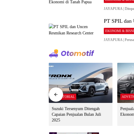
JAYAPURA | Ditopang
PT SPIL dan 
EKONOMI & BISN
JAYAPURA | Perusaha
IAL
ADVETORIAL
ADVET
ew Xl7 Hybrid Sesuai
Suzuki Tersenyum Ditengah
Penjual
arga
Capaian Penjualan Bulan Juli
Ekonomi
2025