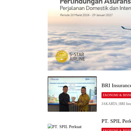
BRI Insuranc
EKONOMI & BISN
JAKARTA | BRI Insu
PT. SPIL Per
EKONOMI & BISN