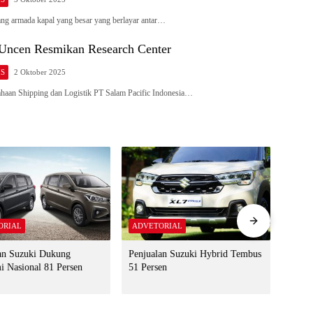
 armada kapal yang besar yang berlayar antar…
Uncen Resmikan Research Center
IS
2 Oktober 2025
an Shipping dan Logistik PT Salam Pacific Indonesia…
ORIAL
ADVETORIAL
ADVE
an Suzuki Dukung
Penjualan Suzuki Hybrid Tembus
Suzuk
 Nasional 81 Persen
51 Persen
Tipe 