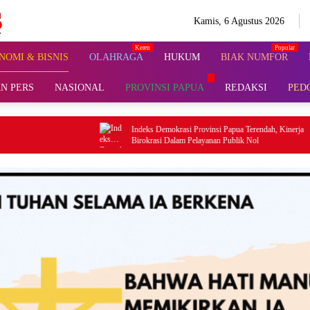
Kamis, 6 Agustus 2026
NOMI & BISNIS
OLAHRAGA
HUKUM
BIAK NUMFOR
N PERS
NASIONAL
PROVINSI PAPUA
REDAKSI
PED
Indeks Demokrasi Provinsi Papua Terendah, Kinerja
Provinsi Papua Ut
Birokrasi Dalam Pelayanan Publik Nol
Papua