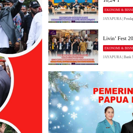
10,24 T
EKONOMI & BISN
JAYAPURA | Pendapa
Livin’ Fest 2
EKONOMI & BISN
JAYAPURA | Bank Ma